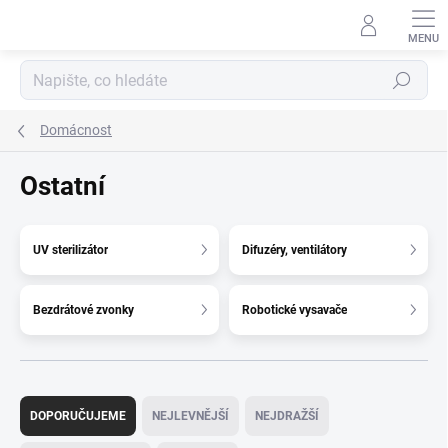
Přejít
na
obsah
Hledat
Domácnost
Ostatní
UV sterilizátor
Difuzéry, ventilátory
Bezdrátové zvonky
Robotické vysavače
Ř
a
DOPORUČUJEME
NEJLEVNĚJŠÍ
NEJDRAŽŠÍ
z