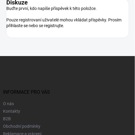
Diskuze
Buďte první, kdo napíše příspěvek k této položce.
Pouze registrovaní uživatelé mohou vkládat příspěvky. Prosím
přihlaste se
nebo se
registrujte
.
Z
á
p
a
t
í
INFORMACE PRO VÁS
O nás
Kontakty
B2B
Obchodní podmínky
Reklamace a vrácení