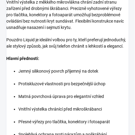
Vnitřní výstelka z měkkého mikrovlákna chrání zadní stranu
zařízení před drobnými škrábanci. Precizně vyhotovené výřezy
pro tlačítka, konektory a fotoaparát umožňují bezproblémové
ovládání bez nutnosti kryt sundávat. Flexibilní konstrukce navíc
usnadňuje nasazení i sejmutí krytu.
Pouzdro Liquid je ideální volbou pro ty, kteří preferují jednoduchý,
ale stylový způsob, jak svůj telefon chránit s lehkostí a elegancí.
Hlavní přednosti:
Jemný silikonový povrch příjemný na dotek
Protiskluzové vlastnosti pro bezpečnější úchop
Matná povrchová úprava pro elegantní vzhled
Vnitřní výstelka chránící před mikroškrábanci
Přesné výřezy pro tlačítka, konektory i fotoaparát
Spolehlivá ochrana proti nárazům a poškrábání