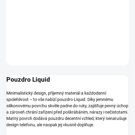
MOŽNOSTI
DORUČENÍ
−
+
Přidat do košíku
DETAILNÍ INFORMACE
ZEPTAT SE
HLÍDAT
Pouzdro Liquid
Minimalistický design, příjemný materiál a každodenní
spolehlivost – to vše nabízí pouzdro Liquid. Díky jemnému
silikonovému povrchu skvěle padne do ruky, zajišťuje pevný úchop
a zároveň chrání zařízení před poškrábáním, nárazy i nečistotami.
Matný povrch dodává pouzdru decentní vzhled, který nenarušuje
design telefonu, ale naopak jej vkusně doplňuje.