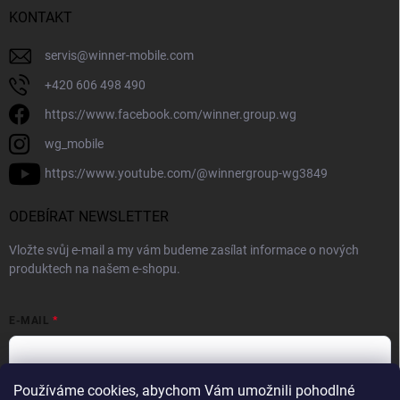
KONTAKT
servis
@
winner-mobile.com
+420 606 498 490
https://www.facebook.com/winner.group.wg
wg_mobile
https://www.youtube.com/@winnergroup-wg3849
ODEBÍRAT NEWSLETTER
Vložte svůj e-mail a my vám budeme zasílat informace o nových
produktech na našem e-shopu.
E-MAIL
Používáme cookies, abychom Vám umožnili pohodlné