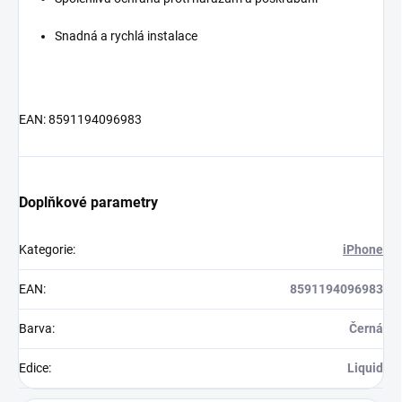
Snadná a rychlá instalace
EAN: 8591194096983
Doplňkové parametry
Kategorie
:
iPhone
EAN
:
8591194096983
Barva
:
Černá
Edice
:
Liquid