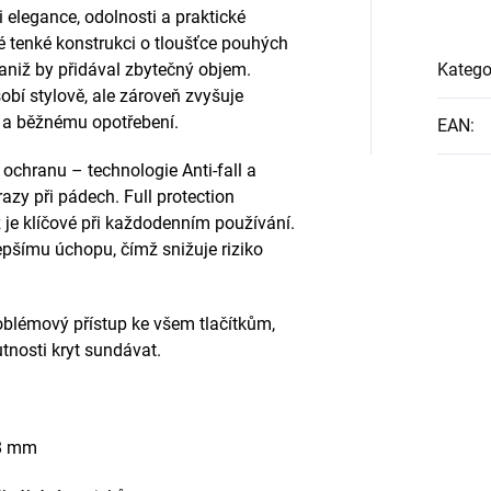
elegance, odolnosti a praktické
é tenké konstrukci o tloušťce pouhých
 aniž by přidával zbytečný objem.
Katego
bí stylově, ale zároveň zvyšuje
ů a běžnému opotřebení.
EAN
:
ochranu – technologie Anti-fall a
azy při pádech. Full protection
ž je klíčové při každodenním používání.
pšímu úchopu, čímž snižuje riziko
oblémový přístup ke všem tlačítkům,
tnosti kryt sundávat.
,8 mm