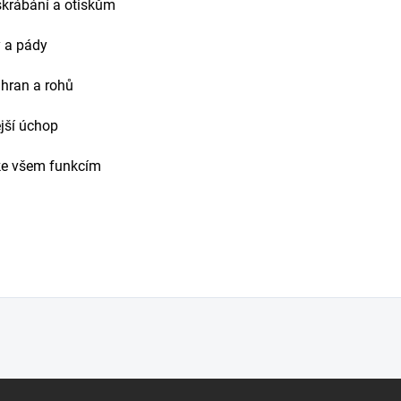
škrábání a otiskům
y a pády
 hran a rohů
jší úchop
 ke všem funkcím