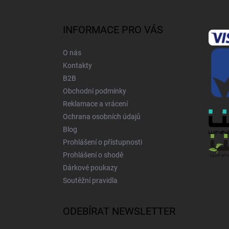
á
p
a
INFORMACE PRO VÁS
t
í
O nás
Kontakty
B2B
Obchodní podmínky
Reklamace a vrácení
Ochrana osobních údajů
Blog
Prohlášení o přístupnosti
Prohlášení o shodě
Dárkové poukazy
Soutěžní pravidla
ODEBÍRAT NEWSLETTER