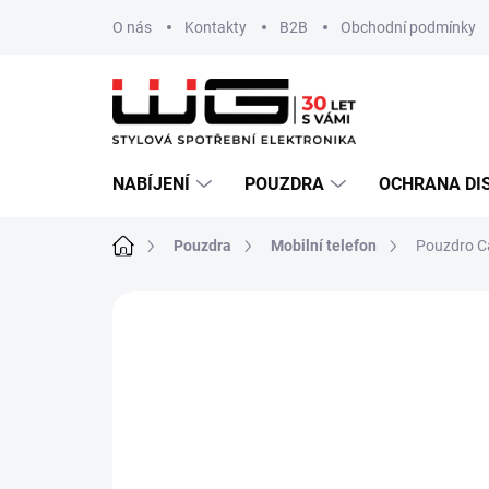
Přejít
O nás
Kontakty
B2B
Obchodní podmínky
na
obsah
NABÍJENÍ
POUZDRA
OCHRANA DI
Domů
Pouzdra
Mobilní telefon
Pouzdro Ca