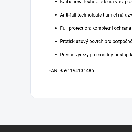
Karbonová textura odolná vůči po
Anti-fall technologie tlumící náraz
Full protection: kompletní ochrana
Protiskluzový povrch pro bezpečně
Přesné výřezy pro snadný přístup
EAN: 8591194131486
Z