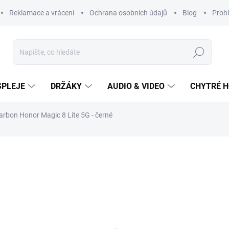
Reklamace a vrácení
Ochrana osobních údajů
Blog
Prohl
Hledat
SPLEJE
DRŽÁKY
AUDIO & VIDEO
CHYTRÉ H
rbon Honor Magic 8 Lite 5G - černé
249 Kč
Měrná
cena:
SKLADEM