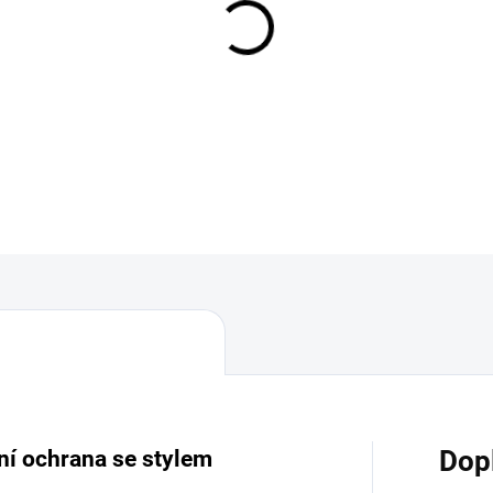
MOŽNOSTI DORUČENÍ
−
+
DETAILNÍ INFORMACE
ní ochrana se stylem
Dop