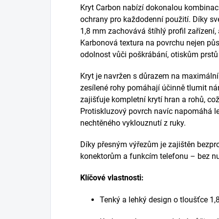
Kryt Carbon nabízí dokonalou kombinaci 
ochrany pro každodenní použití. Díky sv
1,8 mm zachovává štíhlý profil zařízení,
Karbonová textura na povrchu nejen půso
odolnost vůči poškrábání, otiskům prst
Kryt je navržen s důrazem na maximální 
zesílené rohy pomáhají účinně tlumit nár
zajišťuje kompletní krytí hran a rohů, co
Protiskluzový povrch navíc napomáhá le
nechtěného vyklouznutí z ruky.
Díky přesným výřezům je zajištěn bezpr
konektorům a funkcím telefonu – bez nu
Klíčové vlastnosti:
Tenký a lehký design o tloušťce 1