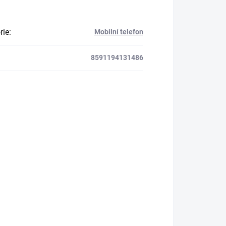
rie
:
Mobilní telefon
8591194131486