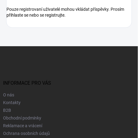
Pouze registrovaní uživatelé mohou vkládat příspěvky. Prosím
přihlaste se
nebo se
registrujte
.
Z
á
p
a
t
í
INFORMACE PRO VÁS
O nás
Kontakty
B2B
Obchodní podmínky
Reklamace a vrácení
Ochrana osobních údajů