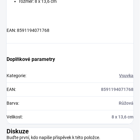
rozměr: 8 x 13,6 cm
EAN: 8591194071768
Doplňkové parametry
Kategorie
:
Vsuvka
EAN
:
8591194071768
Barva
:
Růžová
Velikost
:
8 x 13,6 cm
Diskuze
Buďte první, kdo napíše příspěvek k této položce.