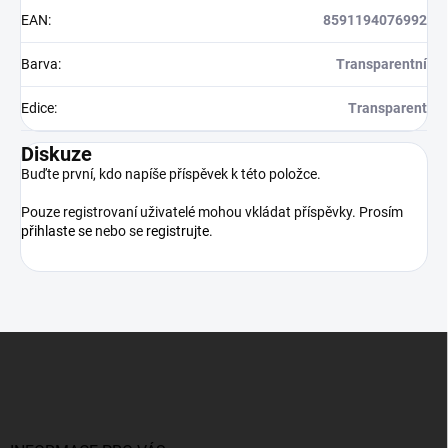
EAN
:
8591194076992
Barva
:
Transparentní
Edice
:
Transparent
Diskuze
Buďte první, kdo napíše příspěvek k této položce.
Pouze registrovaní uživatelé mohou vkládat příspěvky. Prosím
přihlaste se
nebo se
registrujte
.
Z
á
p
a
t