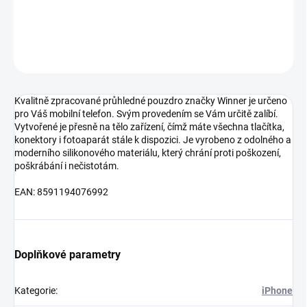
DETAILNÍ INFORMACE
ZEPTAT SE
HLÍDAT
Kvalitně zpracované průhledné pouzdro značky Winner je určeno
pro Váš mobilní telefon. Svým provedením se Vám určitě zalíbí.
Vytvořené je přesně na tělo zařízení, čímž máte všechna tlačítka,
konektory i fotoaparát stále k dispozici. Je vyrobeno z odolného a
moderního silikonového materiálu, který chrání proti poškození,
poškrábání i nečistotám.
EAN: 8591194076992
Doplňkové parametry
Kategorie
:
iPhone