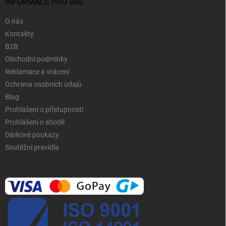
í
INFORMACE PRO VÁS
O nás
Kontakty
B2B
Obchodní podmínky
Reklamace a vrácení
Ochrana osobních údajů
Blog
Prohlášení o přístupnosti
Prohlášení o shodě
Dárkové poukazy
Soutěžní pravidla