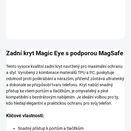
−
+
Přidat do košíku
DETAILNÍ INFORMACE
ZEPTAT SE
HLÍDAT
Zadní kryt Magic Eye s podporou MagSafe
Tento vysoce kvalitní zadní kryt navržený pro maximální ochranu
a styl. Vyrobený z kombinace materiálů TPU a PC, poskytuje
odolnost proti poškrábání a nárazům, přičemž zůstává ultratenký
a dokonale se přizpůsobí tvaru telefonu. Kryt nabízí snadný
přístup ke všem portům a tlačítkům, je omyvatelný a plně
kompatibilní s bezdrátovým nabíjením. Je ideální volbou pro ty,
kdo hledají elegantní a praktickou ochranu pro svůj telefon.
Klíčové vlastnosti:
Snadný přístup k portům a tlačítkům