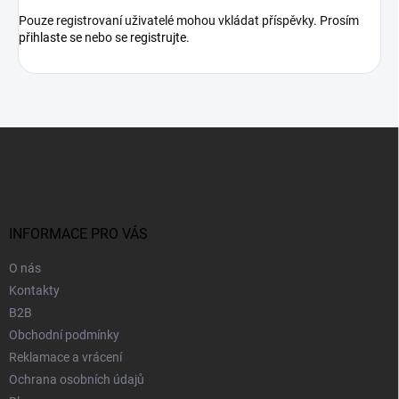
Pouze registrovaní uživatelé mohou vkládat příspěvky. Prosím
přihlaste se
nebo se
registrujte
.
Z
á
p
a
t
í
INFORMACE PRO VÁS
O nás
Kontakty
B2B
Obchodní podmínky
Reklamace a vrácení
Ochrana osobních údajů