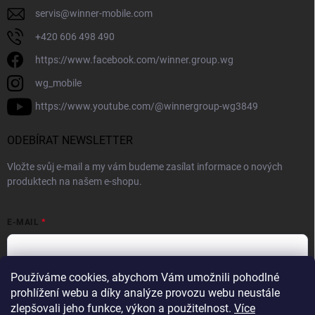
servis
@
winner-mobile.com
+420 606 498 490
https://www.facebook.com/winner.group.wg
wg_mobile
https://www.youtube.com/@winnergroup-wg3849
ODEBÍRAT NEWSLETTER
Vložte svůj e-mail a my vám budeme zasílat informace o nových
produktech na našem e-shopu.
E-MAIL
Používáme cookies, abychom Vám umožnili pohodlné
Vložením e-mailové adresy souhlasíte se zpracováním osobních
prohlížení webu a díky analýze provozu webu neustále
údajů v souladu se
Zásadami ochrany osobních údajů.
zlepšovali jeho funkce, výkon a použitelnost.
Více