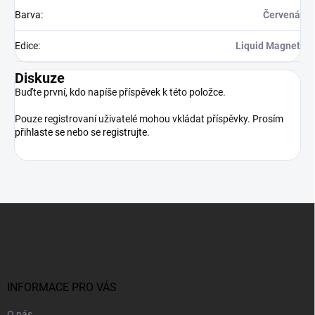
Barva
:
Červená
Edice
:
Liquid Magnet
Diskuze
Buďte první, kdo napíše příspěvek k této položce.
Pouze registrovaní uživatelé mohou vkládat příspěvky. Prosím
přihlaste se
nebo se
registrujte
.
Z
á
p
a
t
í
INFORMACE PRO VÁS
O nás