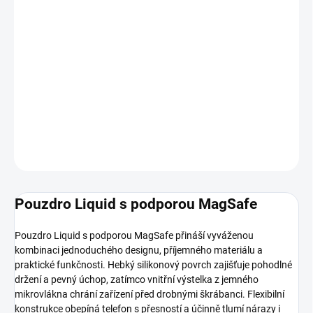
SKLADEM
MOŽNOSTI
DORUČENÍ
−
+
Přidat do košíku
DETAILNÍ INFORMACE
ZEPTAT SE
HLÍDAT
Pouzdro Liquid s podporou MagSafe
Pouzdro Liquid s podporou MagSafe přináší vyváženou
kombinaci jednoduchého designu, příjemného materiálu a
praktické funkčnosti. Hebký silikonový povrch zajišťuje pohodlné
držení a pevný úchop, zatímco vnitřní výstelka z jemného
mikrovlákna chrání zařízení před drobnými škrábanci. Flexibilní
konstrukce obepíná telefon s přesností a účinně tlumí nárazy i