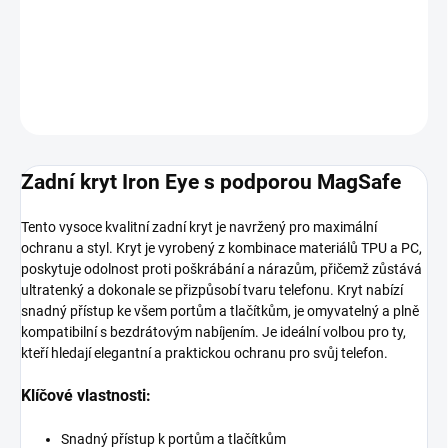
−
+
Přidat do košíku
DETAILNÍ INFORMACE
ZEPTAT SE
HLÍDAT
Zadní kryt Iron Eye s podporou MagSafe
Tento vysoce kvalitní zadní kryt je navržený pro maximální
ochranu a styl. Kryt je vyrobený z kombinace materiálů TPU a PC,
poskytuje odolnost proti poškrábání a nárazům, přičemž zůstává
ultratenký a dokonale se přizpůsobí tvaru telefonu. Kryt nabízí
snadný přístup ke všem portům a tlačítkům, je omyvatelný a plně
kompatibilní s bezdrátovým nabíjením. Je ideální volbou pro ty,
kteří hledají elegantní a praktickou ochranu pro svůj telefon.
Klíčové vlastnosti:
Snadný přístup k portům a tlačítkům