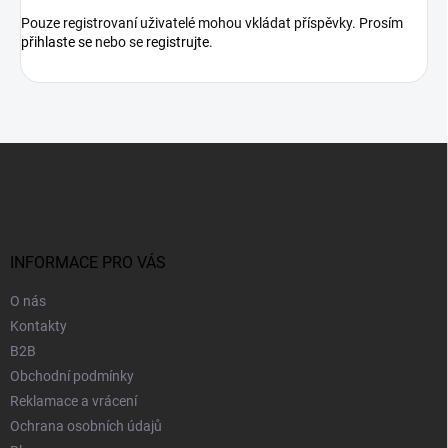
Pouze registrovaní uživatelé mohou vkládat příspěvky. Prosím
přihlaste se
nebo se
registrujte
.
Z
á
p
a
t
í
INFORMACE PRO VÁS
O nás
Kontakty
B2B
Obchodní podmínky
Reklamace a vrácení
Ochrana osobních údajů