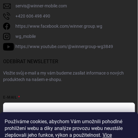
servis
@
winner-mobile.com
+420 606 498 490
https://www.facebook.com/winner.group.wg
wg_mobile
https://www.youtube.com/@winnergroup-wg3849
ODEBÍRAT NEWSLETTER
Vložte svůj e-mail a my vám budeme zasílat informace o nových
produktech na našem e-shopu.
E-MAIL
Používáme cookies, abychom Vám umožnili pohodlné
Vložením e-mailové adresy souhlasíte se zpracováním osobních
prohlížení webu a díky analýze provozu webu neustále
údajů v souladu se
Zásadami ochrany osobních údajů.
zlepšovali jeho funkce, výkon a použitelnost.
Více