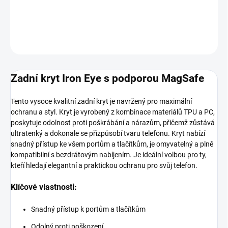
DETAILNÍ INFORMACE
ZEPTAT SE
HLÍDAT
Zadní kryt Iron Eye s podporou MagSafe
Tento vysoce kvalitní zadní kryt je navržený pro maximální
ochranu a styl. Kryt je vyrobený z kombinace materiálů TPU a PC,
poskytuje odolnost proti poškrábání a nárazům, přičemž zůstává
ultratenký a dokonale se přizpůsobí tvaru telefonu. Kryt nabízí
snadný přístup ke všem portům a tlačítkům, je omyvatelný a plně
kompatibilní s bezdrátovým nabíjením. Je ideální volbou pro ty,
kteří hledají elegantní a praktickou ochranu pro svůj telefon.
Klíčové vlastnosti:
Snadný přístup k portům a tlačítkům
Odolný proti poškození