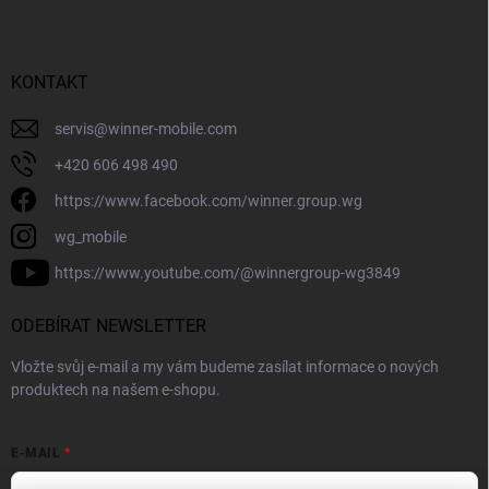
KONTAKT
servis
@
winner-mobile.com
+420 606 498 490
https://www.facebook.com/winner.group.wg
wg_mobile
https://www.youtube.com/@winnergroup-wg3849
ODEBÍRAT NEWSLETTER
Vložte svůj e-mail a my vám budeme zasílat informace o nových
produktech na našem e-shopu.
E-MAIL