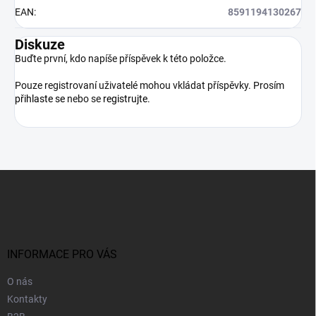
EAN
:
8591194130267
Diskuze
Buďte první, kdo napíše příspěvek k této položce.
Pouze registrovaní uživatelé mohou vkládat příspěvky. Prosím
přihlaste se
nebo se
registrujte
.
Z
á
p
a
t
í
INFORMACE PRO VÁS
O nás
Kontakty