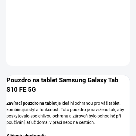
MOŽNOSTI
DORUČENÍ
−
+
Přidat do košíku
DETAILNÍ INFORMACE
ZEPTAT SE
HLÍDAT
Pouzdro na tablet Samsung Galaxy Tab
S10 FE 5G
Zavírací pouzdro na tablet
je ideální ochranou pro váš tablet,
kombinující styl a funkčnost. Toto pouzdro je navrženo tak, aby
poskytovalo spolehlivou ochranu a zároveň bylo pohodlné při
používání, ať už doma, v práci nebo na cestách.
Klíčové vlastnosti: