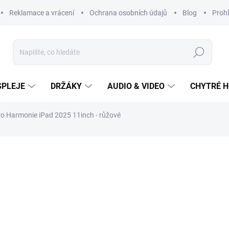
Reklamace a vrácení
Ochrana osobních údajů
Blog
Prohl
Hledat
SPLEJE
DRŽÁKY
AUDIO & VIDEO
CHYTRÉ H
o Harmonie iPad 2025 11inch - růžové
559 Kč
Měrná
cena:
SKLADEM