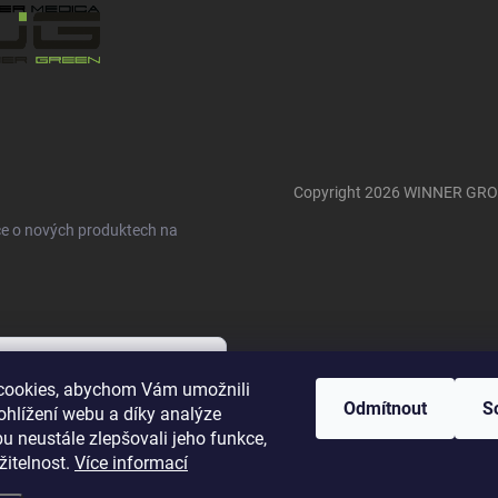
Copyright 2026
WINNER GR
ce o nových produktech na
cookies, abychom Vám umožnili
Odmítnout
S
ohlížení webu a díky analýze
m osobních údajů v souladu se
u neustále zlepšovali jeho funkce,
žitelnost.
Více informací