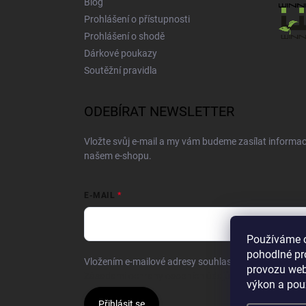
Blog
Prohlášení o přístupnosti
Prohlášení o shodě
Dárkové poukazy
Soutěžní pravidla
ODEBÍRAT NEWSLETTER
Vložte svůj e-mail a my vám budeme zasílat informa
našem e-shopu.
E-MAIL
Používáme 
pohodlné pr
Vložením e-mailové adresy souhlasíte se zpracování
provozu web
Zásadami ochrany osobních údajů.
výkon a pou
Přihlásit se