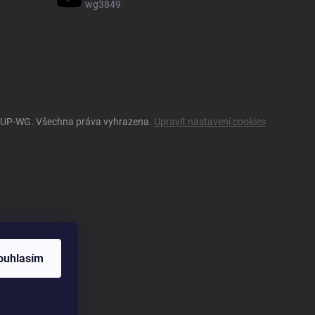
wg3849
OUP-WG
. Všechna práva vyhrazena.
Upravit nastavení cookies
ouhlasím