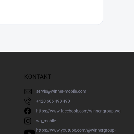
KONTAKT
servis
@
winner-mobile.com
+420 606 498 490
https://www.facebook.com/winner.group.wg
wg_mobile
https://www.youtube.com/@winnergroup-