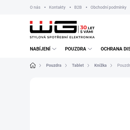
Přejít
O nás
Kontakty
B2B
Obchodní podmínky
na
obsah
NABÍJENÍ
POUZDRA
OCHRANA DI
Domů
Pouzdra
Tablet
Knížka
Pouzdr