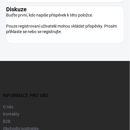
Diskuze
Buďte první, kdo napíše příspěvek k této položce.
Pouze registrovaní uživatelé mohou vkládat příspěvky. Prosím
přihlaste se
nebo se
registrujte
.
Z
á
p
a
t
í
INFORMACE PRO VÁS
O nás
Kontakty
B2B
Obchodní podmínky