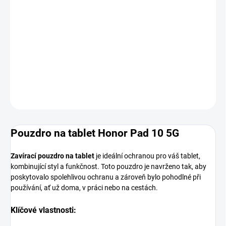
MOŽNOSTI
DORUČENÍ
−
+
Přidat do košíku
DETAILNÍ INFORMACE
ZEPTAT SE
HLÍDAT
Pouzdro na tablet Honor Pad 10 5G
Zavírací pouzdro na tablet
je ideální ochranou pro váš tablet,
kombinující styl a funkčnost. Toto pouzdro je navrženo tak, aby
poskytovalo spolehlivou ochranu a zároveň bylo pohodlné při
používání, ať už doma, v práci nebo na cestách.
Klíčové vlastnosti: