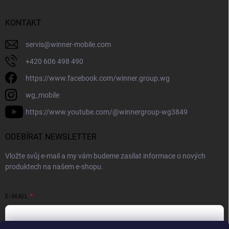
KONTAKT
servis
@
winner-mobile.com
+420 606 498 490
https://www.facebook.com/winner.group.wg
wg_mobile
https://www.youtube.com/@winnergroup-wg3849
ODEBÍRAT NEWSLETTER
Vložte svůj e-mail a my vám budeme zasílat informace o nových
produktech na našem e-shopu.
E-MAIL