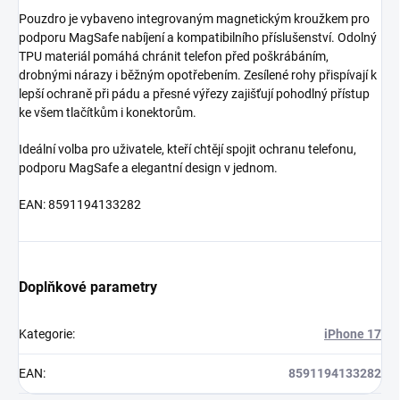
Pouzdro je vybaveno integrovaným magnetickým kroužkem pro
podporu MagSafe nabíjení a kompatibilního příslušenství. Odolný
TPU materiál pomáhá chránit telefon před poškrábáním,
drobnými nárazy i běžným opotřebením. Zesílené rohy přispívají k
lepší ochraně při pádu a přesné výřezy zajišťují pohodlný přístup
ke všem tlačítkům i konektorům.
Ideální volba pro uživatele, kteří chtějí spojit ochranu telefonu,
podporu MagSafe a elegantní design v jednom.
EAN: 8591194133282
Doplňkové parametry
Kategorie
:
iPhone 17
EAN
:
8591194133282