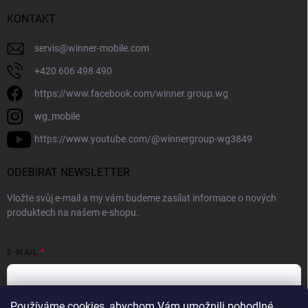
KONTAKT
servis
@
winner-mobile.com
+420 606 498 490
https://www.facebook.com/winner.group.wg
wg_mobile
https://www.youtube.com/@winnergroup-wg3849
ODEBÍRAT NEWSLETTER
Vložte svůj e-mail a my vám budeme zasílat informace o nových
produktech na našem e-shopu.
E-MAIL
Používáme cookies, abychom Vám umožnili pohodlné