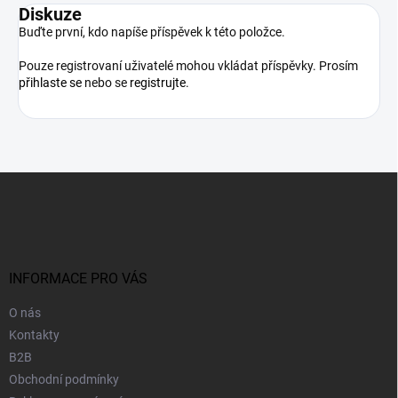
Diskuze
Buďte první, kdo napíše příspěvek k této položce.
Pouze registrovaní uživatelé mohou vkládat příspěvky. Prosím
přihlaste se
nebo se
registrujte
.
Z
á
p
a
t
í
INFORMACE PRO VÁS
O nás
Kontakty
B2B
Obchodní podmínky