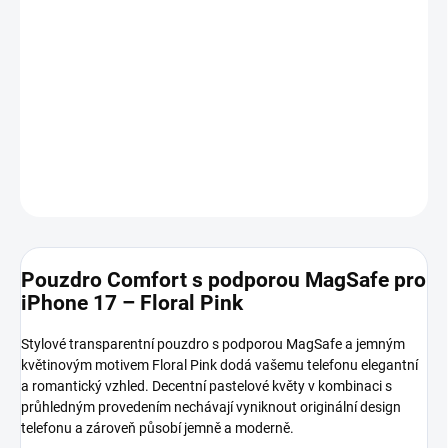
MOŽNOSTI
DORUČENÍ
−
+
Přidat do košíku
DETAILNÍ INFORMACE
ZEPTAT SE
HLÍDAT
Pouzdro Comfort s podporou MagSafe pro
iPhone 17 – Floral Pink
Stylové transparentní pouzdro s podporou MagSafe a jemným
květinovým motivem Floral Pink dodá vašemu telefonu elegantní
a romantický vzhled. Decentní pastelové květy v kombinaci s
průhledným provedením nechávají vyniknout originální design
telefonu a zároveň působí jemně a moderně.