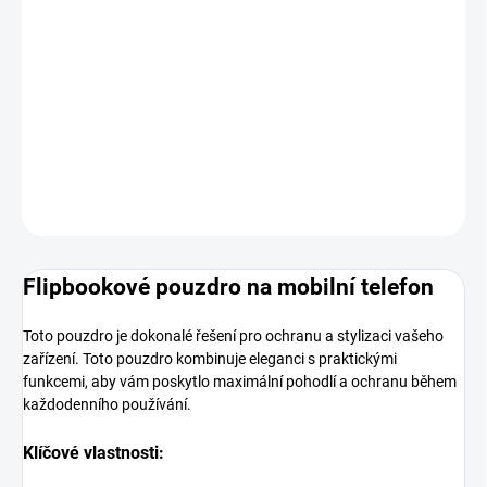
MOŽNOSTI
DORUČENÍ
−
+
Přidat do košíku
DETAILNÍ INFORMACE
ZEPTAT SE
HLÍDAT
Flipbookové pouzdro na mobilní telefon
Toto pouzdro je dokonalé řešení pro ochranu a stylizaci vašeho
zařízení. Toto pouzdro kombinuje eleganci s praktickými
funkcemi, aby vám poskytlo maximální pohodlí a ochranu během
každodenního používání.
Klíčové vlastnosti: