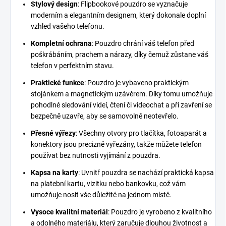
Stylový design
: Flipbookové pouzdro se vyznačuje
moderním a elegantním designem, který dokonale doplní
vzhled vašeho telefonu.
Kompletní ochrana
: Pouzdro chrání váš telefon před
poškrábáním, prachem a nárazy, díky čemuž zůstane váš
telefon v perfektním stavu.
Praktické funkce
: Pouzdro je vybaveno praktickým
stojánkem a magnetickým uzávěrem. Díky tomu umožňuje
pohodlné sledování videí, čtení či videochat a při zavření se
bezpečně uzavře, aby se samovolně neotevřelo.
Přesné výřezy
: Všechny otvory pro tlačítka, fotoaparát a
konektory jsou precizně vyřezány, takže můžete telefon
používat bez nutnosti vyjímání z pouzdra.
Kapsa na karty
: Uvnitř pouzdra se nachází praktická kapsa
na platební kartu, vizitku nebo bankovku, což vám
umožňuje nosit vše důležité na jednom místě.
Vysoce kvalitní materiál
: Pouzdro je vyrobeno z kvalitního
a odolného materiálu, který zaručuje dlouhou životnost a