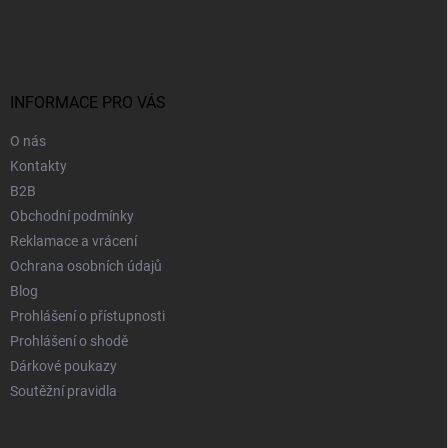
á
p
a
t
í
INFORMACE PRO VÁS
O nás
Kontakty
B2B
Obchodní podmínky
Reklamace a vrácení
Ochrana osobních údajů
Blog
Prohlášení o přístupnosti
Prohlášení o shodě
Dárkové poukazy
Soutěžní pravidla