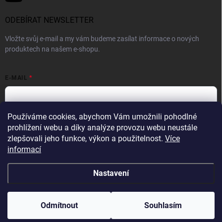
ODEBÍRAT NEWSLETTER
Vložte svůj e-mail a my vám budeme zasílat informace o nových
produktech na našem e-shopu.
E-MAIL
Používáme cookies, abychom Vám umožnili pohodlné
Vložením e-mailové adresy souhlasíte se zpracováním osobních
prohlížení webu a díky analýze provozu webu neustále
údajů v souladu se
Zásadami ochrany osobních údajů.
zlepšovali jeho funkce, výkon a použitelnost.
Více
informací
Přihlásit se
Nastavení
Copyright 2026
WINNER GROUP-WG
. Všechna práva vyhrazena.
Upravit
nastavení cookies
Odmítnout
Souhlasím