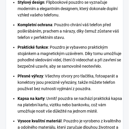
Stylový design
: Flipbookové pouzdro se vyznačuje
moderním a elegantním designem, který dokonale doplní
vzhled vašeho telefonu.
Kompletní ochrana
: Pouzdro chrání váš telefon před
poškrábáním, prachem a nárazy, díky čemuž zůstane váš
telefon v perfektním stavu.
Praktické funkce
: Pouzdro je vybaveno praktickým
stojánkem a magnetickým uzávěrem. Díky tomu umožňuje
pohodlné sledování videí, čtení či videochat a při zavření se
bezpečně uzavře, aby se samovolně neotevřelo.
Přesné výřezy
: Všechny otvory pro tlačítka, fotoaparát a
konektory jsou precizně vyřezány, takže můžete telefon
používat bez nutnosti vyjímání z pouzdra.
Kapsa na karty
: Uvnitř pouzdra se nachází praktická kapsa
na platební kartu, vizitku nebo bankovku, což vám
umožňuje nosit vše důležité na jednom místě.
Vysoce kvalitní materiál
: Pouzdro je vyrobeno z kvalitního
a odolného materiálu, který zaručuje dlouhou životnost a