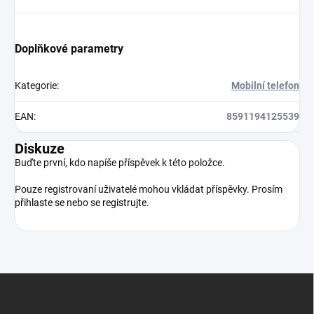
Doplňkové parametry
Kategorie
:
Mobilní telefon
EAN
:
8591194125539
Diskuze
Buďte první, kdo napíše příspěvek k této položce.
Pouze registrovaní uživatelé mohou vkládat příspěvky. Prosím
přihlaste se
nebo se
registrujte
.
Z
á
p