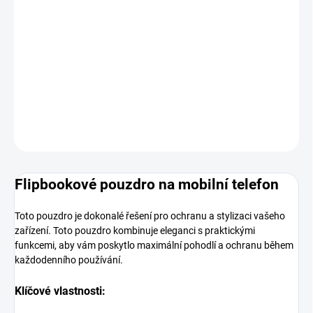
MOŽNOSTI
DORUČENÍ
−
+
Přidat do košíku
DETAILNÍ INFORMACE
ZEPTAT SE
HLÍDAT
Flipbookové pouzdro na mobilní telefon
Toto pouzdro je dokonalé řešení pro ochranu a stylizaci vašeho
zařízení. Toto pouzdro kombinuje eleganci s praktickými
funkcemi, aby vám poskytlo maximální pohodlí a ochranu během
každodenního používání.
Klíčové vlastnosti: