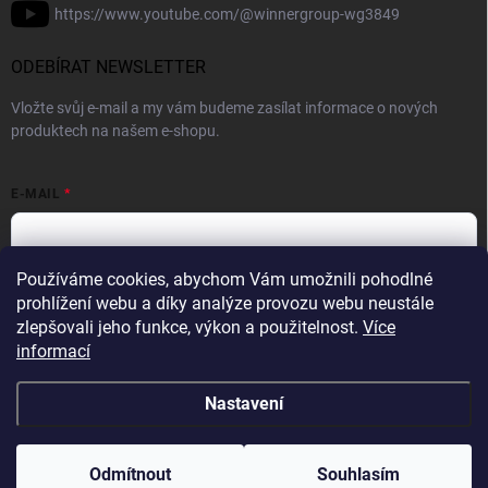
https://www.youtube.com/@winnergroup-wg3849
ODEBÍRAT NEWSLETTER
Vložte svůj e-mail a my vám budeme zasílat informace o nových
produktech na našem e-shopu.
E-MAIL
Používáme cookies, abychom Vám umožnili pohodlné
Vložením e-mailové adresy souhlasíte se zpracováním osobních
prohlížení webu a díky analýze provozu webu neustále
údajů v souladu se
Zásadami ochrany osobních údajů.
zlepšovali jeho funkce, výkon a použitelnost.
Více
informací
Přihlásit se
Nastavení
Copyright 2026
WINNER GROUP-WG
. Všechna práva vyhrazena.
Upravit
nastavení cookies
Odmítnout
Souhlasím