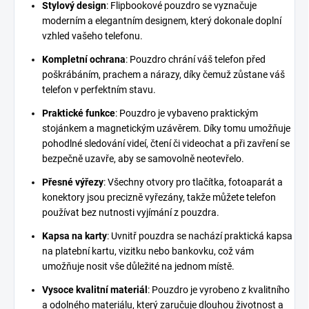
Stylový design
: Flipbookové pouzdro se vyznačuje
moderním a elegantním designem, který dokonale doplní
vzhled vašeho telefonu.
Kompletní ochrana
: Pouzdro chrání váš telefon před
poškrábáním, prachem a nárazy, díky čemuž zůstane váš
telefon v perfektním stavu.
Praktické funkce
: Pouzdro je vybaveno praktickým
stojánkem a magnetickým uzávěrem. Díky tomu umožňuje
pohodlné sledování videí, čtení či videochat a při zavření se
bezpečně uzavře, aby se samovolně neotevřelo.
Přesné výřezy
: Všechny otvory pro tlačítka, fotoaparát a
konektory jsou precizně vyřezány, takže můžete telefon
používat bez nutnosti vyjímání z pouzdra.
Kapsa na karty
: Uvnitř pouzdra se nachází praktická kapsa
na platební kartu, vizitku nebo bankovku, což vám
umožňuje nosit vše důležité na jednom místě.
Vysoce kvalitní materiál
: Pouzdro je vyrobeno z kvalitního
a odolného materiálu, který zaručuje dlouhou životnost a