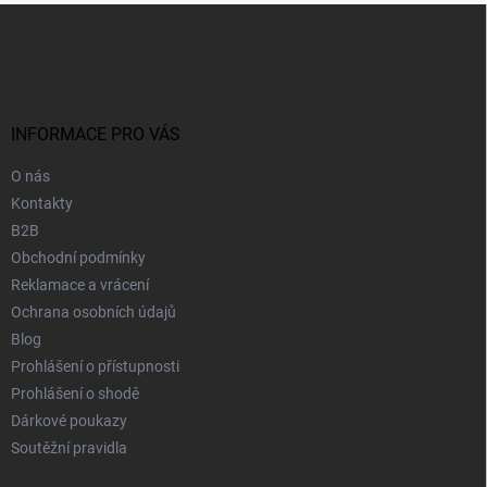
Z
á
p
a
t
í
INFORMACE PRO VÁS
O nás
Kontakty
B2B
Obchodní podmínky
Reklamace a vrácení
Ochrana osobních údajů
Blog
Prohlášení o přístupnosti
Prohlášení o shodě
Dárkové poukazy
Soutěžní pravidla