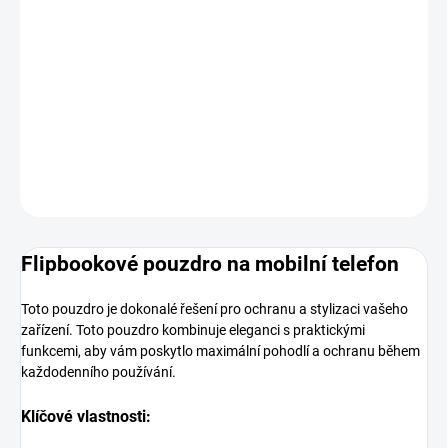
MOŽNOSTI
DORUČENÍ
−
+
Přidat do košíku
DETAILNÍ INFORMACE
ZEPTAT SE
HLÍDAT
Flipbookové pouzdro na mobilní telefon
Toto pouzdro je dokonalé řešení pro ochranu a stylizaci vašeho
zařízení. Toto pouzdro kombinuje eleganci s praktickými
funkcemi, aby vám poskytlo maximální pohodlí a ochranu během
každodenního používání.
Klíčové vlastnosti: