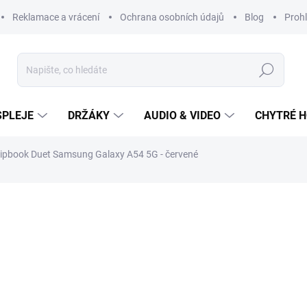
Reklamace a vrácení
Ochrana osobních údajů
Blog
Prohl
Hledat
SPLEJE
DRŽÁKY
AUDIO & VIDEO
CHYTRÉ H
lipbook Duet Samsung Galaxy A54 5G - červené
399 Kč
Měrná
cena:
SKLADEM