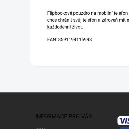
Flipbookové pouzdro na mobilní telefon
chce chránit svůj telefon a zároveň mít e
každodenní život.
EAN:
8591194115998
Z
á
p
a
INFORMACE PRO VÁS
t
í