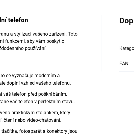
ní telefon
Dop
anu a stylizaci vašeho zařízení. Toto
mi funkcemi, aby vám poskytlo
ždodenního používání.
Katego
EAN
:
dro se vyznačuje moderním a
le doplní vzhled vašeho telefonu.
ní váš telefon před poškrábáním,
ane váš telefon v perfektním stavu.
aveno praktickým stojánkem, který
, čtení nebo video-chatování.
 tlačítka, fotoaparát a konektory jsou