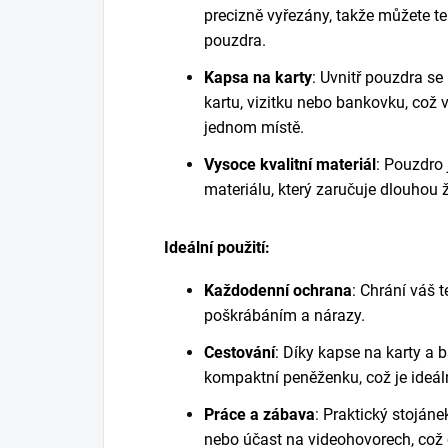
precizně vyřezány, takže můžete te
pouzdra.
Kapsa na karty
: Uvnitř pouzdra se
kartu, vizitku nebo bankovku, což
jednom místě.
Vysoce kvalitní materiál
: Pouzdro 
materiálu, který zaručuje dlouhou 
Ideální použití:
Každodenní ochrana
: Chrání váš 
poškrábáním a nárazy.
Cestování
: Díky kapse na karty a
kompaktní peněženku, což je ideáln
Práce a zábava
: Praktický stoján
nebo účast na videohovorech, což o