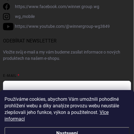
https://www.facebook.com/winner.group.wg
wg_mobile
https://www.youtube.com/@winnergroup-wg3849
ODEBÍRAT NEWSLETTER
Vložte svůj e-mail a my vám budeme zasílat informace o nových
produktech na našem e-shopu.
E-MAIL
Používáme cookies, abychom Vám umožnili pohodlné
Vložením e-mailové adresy souhlasíte se zpracováním osobních
prohlížení webu a díky analýze provozu webu neustále
údajů v souladu se
Zásadami ochrany osobních údajů.
zlepšovali jeho funkce, výkon a použitelnost.
Více
informací
Přihlásit se
Nastavení