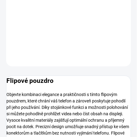
MOŽNOSTI
DORUČENÍ
−
+
Přidat do košíku
DETAILNÍ INFORMACE
ZEPTAT SE
HLÍDAT
Flipové pouzdro
Objevte kombinaci elegance a praktičnosti s tímto flipovým
pouzdrem, které chrání váš telefon a zároveň poskytuje pohodlí
při jeho používání. Díky stojánkové funkci a možnosti polohování
si můžete pohodlně prohlížet videa nebo číst obsah na displeji.
Vysoce kvalitní materiály zajišťují optimální ochranu a příjemný
pocit na dotek. Precizní design umožňuje snadný přístup ke všem
konektorům a tlačítkům bez nutnosti vyjímání telefonu. Flipové