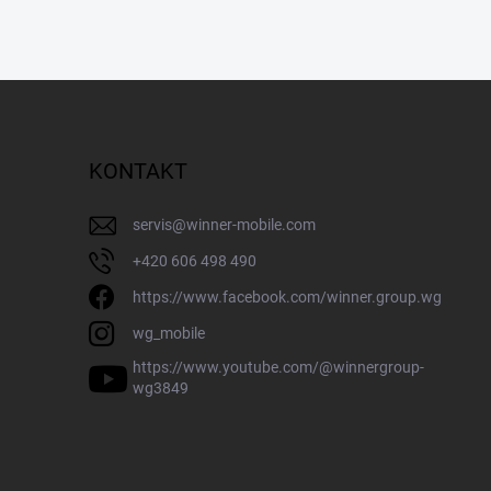
KONTAKT
servis
@
winner-mobile.com
+420 606 498 490
https://www.facebook.com/winner.group.wg
wg_mobile
https://www.youtube.com/@winnergroup-
wg3849