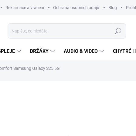
Reklamace a vrácení
Ochrana osobních údajů
Blog
Prohl
Hledat
SPLEJE
DRŽÁKY
AUDIO & VIDEO
CHYTRÉ H
omfort Samsung Galaxy S25 5G
249 Kč
Měrná
cena:
SKLADEM