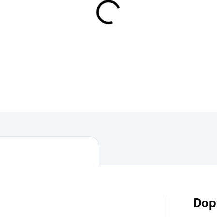
MOŽNOSTI DORUČENÍ
−
+
DETAILNÍ INFORMACE
Dop