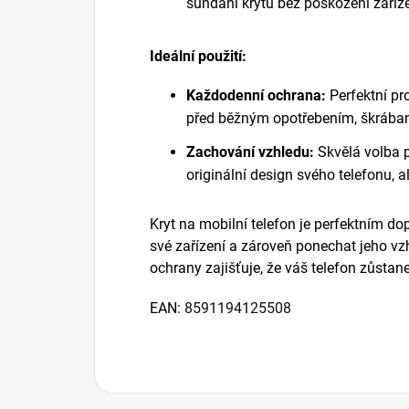
sundání krytu bez poškození zaříze
Ideální použití:
Každodenní ochrana:
Perfektní pro
před běžným opotřebením, škrában
Zachování vzhledu:
Skvělá volba pr
originální design svého telefonu, a
Kryt na mobilní telefon je perfektním d
své zařízení a zároveň ponechat jeho v
ochrany zajišťuje, že váš telefon zůstan
EAN:
8591194125508