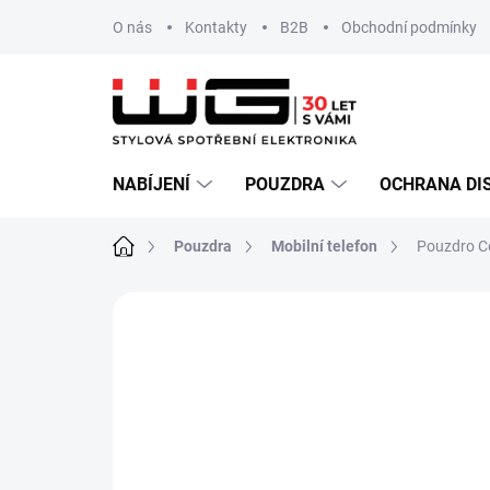
Přejít
O nás
Kontakty
B2B
Obchodní podmínky
na
obsah
NABÍJENÍ
POUZDRA
OCHRANA DI
Domů
Pouzdra
Mobilní telefon
Pouzdro C