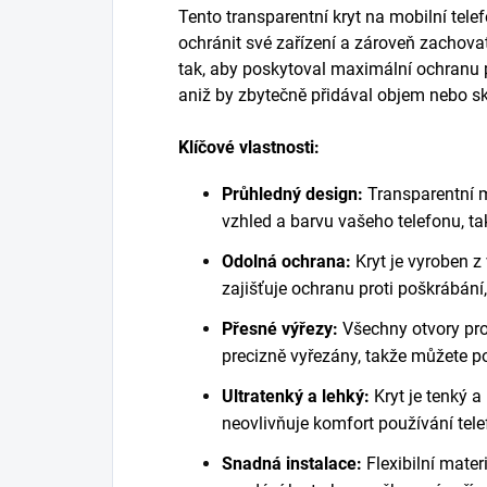
Tento transparentní kryt na mobilní telefon
ochránit své zařízení a zároveň zachovat
tak, aby poskytoval maximální ochranu 
aniž by zbytečně přidával objem nebo sk
Klíčové vlastnosti:
Průhledný design:
Transparentní m
vzhled a barvu vašeho telefonu, ta
Odolná ochrana:
Kryt je vyroben z 
zajišťuje ochranu proti poškrábán
Přesné výřezy:
Všechny otvory pro 
precizně vyřezány, takže můžete p
Ultratenký a lehký:
Kryt je tenký a
neovlivňuje komfort používání tele
Snadná instalace:
Flexibilní mate