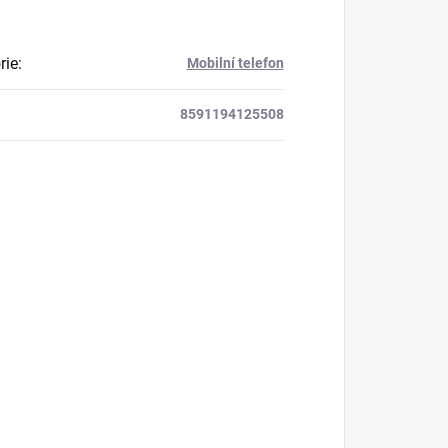
rie
:
Mobilní telefon
8591194125508