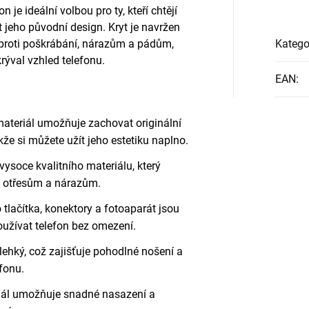
 je ideální volbou pro ty, kteří chtějí
 jeho původní design. Kryt je navržen
proti poškrábání, nárazům a pádům,
Katego
rýval vzhled telefonu.
EAN
:
ateriál umožňuje zachovat originální
kže si můžete užít jeho estetiku naplno.
vysoce kvalitního materiálu, který
í, otřesům a nárazům.
tlačítka, konektory a fotoaparát jsou
oužívat telefon bez omezení.
 lehký, což zajišťuje pohodlné nošení a
fonu.
riál umožňuje snadné nasazení a