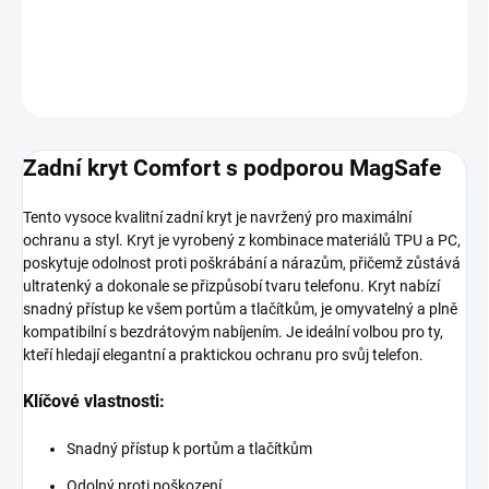
DETAILNÍ INFORMACE
ZEPTAT SE
HLÍDAT
Zadní kryt Comfort s podporou MagSafe
Tento vysoce kvalitní zadní kryt je navržený pro maximální
ochranu a styl. Kryt je vyrobený z kombinace materiálů TPU a PC,
poskytuje odolnost proti poškrábání a nárazům, přičemž zůstává
ultratenký a dokonale se přizpůsobí tvaru telefonu. Kryt nabízí
snadný přístup ke všem portům a tlačítkům, je omyvatelný a plně
kompatibilní s bezdrátovým nabíjením. Je ideální volbou pro ty,
kteří hledají elegantní a praktickou ochranu pro svůj telefon.
Klíčové vlastnosti:
Snadný přístup k portům a tlačítkům
Odolný proti poškození