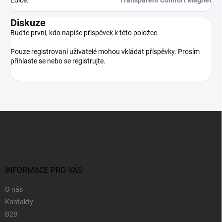
Diskuze
Buďte první, kdo napíše příspěvek k této položce.
Pouze registrovaní uživatelé mohou vkládat příspěvky. Prosím
přihlaste se
nebo se
registrujte
.
Z
á
p
a
t
í
INFORMACE PRO VÁS
O nás
Kontakty
B2B