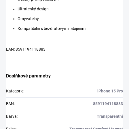
Ultratenký design
Omyvatelný
Kompatibilní s bezdrátovým nabíjením
EAN: 8591194118883
Doplňkové parametry
Kategorie
:
iPhone 15 Pro
EAN
:
8591194118883
Barva
:
Transparentní
Edice
:
Transparent Comfort Magnet