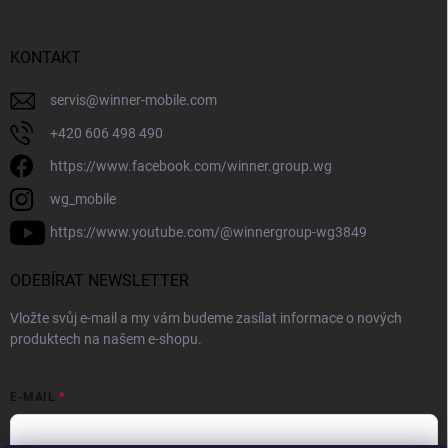
KONTAKT
servis
@
winner-mobile.com
+420 606 498 490
https://www.facebook.com/winner.group.wg
wg_mobile
https://www.youtube.com/@winnergroup-wg3849
ODEBÍRAT NEWSLETTER
Vložte svůj e-mail a my vám budeme zasílat informace o nových
produktech na našem e-shopu.
E-MAIL