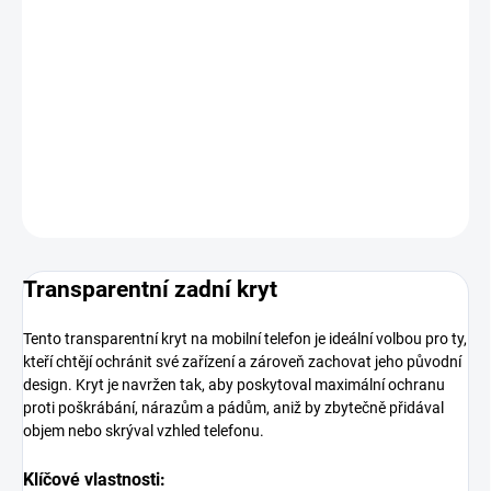
MOŽNOSTI
DORUČENÍ
−
+
Přidat do košíku
DETAILNÍ INFORMACE
ZEPTAT SE
HLÍDAT
Transparentní zadní kryt
Tento transparentní kryt na mobilní telefon je ideální volbou pro ty,
kteří chtějí ochránit své zařízení a zároveň zachovat jeho původní
design. Kryt je navržen tak, aby poskytoval maximální ochranu
proti poškrábání, nárazům a pádům, aniž by zbytečně přidával
objem nebo skrýval vzhled telefonu.
Klíčové vlastnosti: