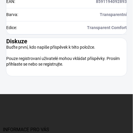
EAN
:
8591194092893
Barva
:
Transparentní
Edice
:
Transparent Comfort
Diskuze
Buďte první, kdo napíše příspěvek k této položce.
Pouze registrovaní uživatelé mohou vkládat příspěvky. Prosím
přihlaste se
nebo se
registrujte
.
Z
á
p
a
t
í
INFORMACE PRO VÁS