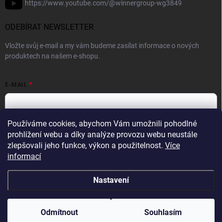
https://www.youtube.com/@winnergroup-wg3849
ODEBÍRAT NEWSLETTER
Vložte svůj e-mail a my vám budeme zasílat informace o nových
produktech na našem e-shopu.
E-MAIL
Používáme cookies, abychom Vám umožnili pohodlné
Vložením e-mailové adresy souhlasíte se zpracováním osobních
prohlížení webu a díky analýze provozu webu neustále
údajů v souladu se
Zásadami ochrany osobních údajů.
zlepšovali jeho funkce, výkon a použitelnost.
Více
informací
Přihlásit se
Nastavení
Copyright 2026
WINNER GROUP-WG
. Všechna práva vyhrazena.
Upravit
nastavení cookies
Odmítnout
Souhlasím