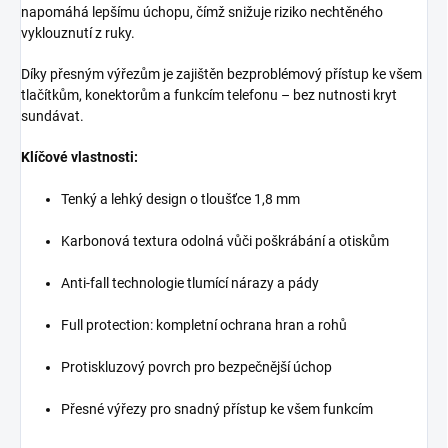
napomáhá lepšímu úchopu, čímž snižuje riziko nechtěného
vyklouznutí z ruky.
Díky přesným výřezům je zajištěn bezproblémový přístup ke všem
tlačítkům, konektorům a funkcím telefonu – bez nutnosti kryt
sundávat.
Klíčové vlastnosti:
Tenký a lehký design o tloušťce 1,8 mm
Karbonová textura odolná vůči poškrábání a otiskům
Anti-fall technologie tlumící nárazy a pády
Full protection: kompletní ochrana hran a rohů
Protiskluzový povrch pro bezpečnější úchop
Přesné výřezy pro snadný přístup ke všem funkcím