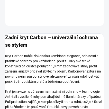
DETAILNÍ INFORMACE
ZEPTAT SE
HLÍDAT
Zadní kryt Carbon – univerzální ochrana
se stylem
Kryt Carbon nabízí dokonalou kombinaci elegance, odolnosti a
praktické ochrany pro každodenní použití. Díky své tenké
konstrukci o tloušťce pouhých 1,8 mm zachovává štíhlý profil
zařízení, aniž by přidával zbytečný objem. Karbonová textura na
povrchu nejen působí stylově, ale zároveň zvyšuje odolnost vůči
poškrábání, otiskům prstů a běžnému opotřebení.
Kryt je navržen s důrazem na maximální ochranu – technologie
Anti-fall a zesílené rohy pomáhají účinně tlumit nárazy při pádech.
Full protection zajišťuje kompletní krytí hran a rohů, což je klíčové
při každodenním používání. Protiskluzový povrch navíc