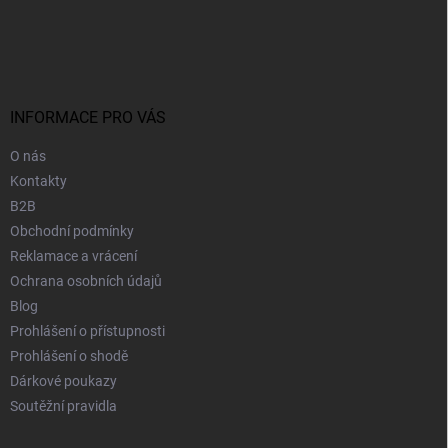
Z
á
p
a
t
í
INFORMACE PRO VÁS
O nás
Kontakty
B2B
Obchodní podmínky
Reklamace a vrácení
Ochrana osobních údajů
Blog
Prohlášení o přístupnosti
Prohlášení o shodě
Dárkové poukazy
Soutěžní pravidla