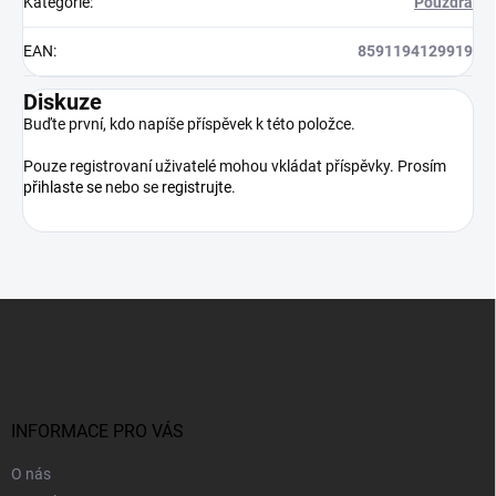
Kategorie
:
Pouzdra
EAN
:
8591194129919
Diskuze
Buďte první, kdo napíše příspěvek k této položce.
Pouze registrovaní uživatelé mohou vkládat příspěvky. Prosím
přihlaste se
nebo se
registrujte
.
Z
á
p
a
t
í
INFORMACE PRO VÁS
O nás