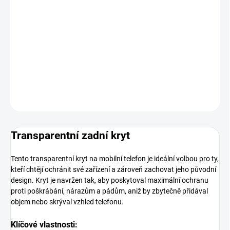
MOŽNOSTI
DORUČENÍ
−
+
Přidat do košíku
DETAILNÍ INFORMACE
ZEPTAT SE
HLÍDAT
Transparentní zadní kryt
Tento transparentní kryt na mobilní telefon je ideální volbou pro ty,
kteří chtějí ochránit své zařízení a zároveň zachovat jeho původní
design. Kryt je navržen tak, aby poskytoval maximální ochranu
proti poškrábání, nárazům a pádům, aniž by zbytečně přidával
objem nebo skrýval vzhled telefonu.
Klíčové vlastnosti: