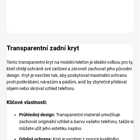
DETAILNÍ INFORMACE
ZEPTAT SE
HLÍDAT
Transparentní zadní kryt
Tento transparentní kryt na mobilní telefon je ideální volbou pro ty,
kteří chtějí ochránit své zařízení a zároveň zachovat jeho původní
design. Kryt je navržen tak, aby poskytoval maximální ochranu
proti poškrábání, nárazům a pádům, aniž by zbytečně přidával
objem nebo skrýval vzhled telefonu.
Klíčové vlastnosti:
Průhledný design:
Transparentní materiál umožňuje
zachovat originální vzhled a barvu vašeho telefonu, takže si
můžete užít jeho estetiku naplno.
Odolná ochrana:
Kryt je vyroben z vysoce kvalitního