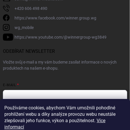
+420 606 498 490
https://www.facebook.com/winner.group.wg
wg_mobile
https://www.youtube.com/@winnergroup-wg3849
ODEBÍRAT NEWSLETTER
Vložte svůj e-mail a my vám budeme zasílat informace o nových
produktech na našem e-shopu.
E-MAIL
Používáme cookies, abychom Vám umožnili pohodlné
Vložením e-mailové adresy souhlasíte se zpracováním osobních
prohlížení webu a díky analýze provozu webu neustále
údajů v souladu se
Zásadami ochrany osobních údajů.
zlepšovali jeho funkce, výkon a použitelnost.
Více
informací
Přihlásit se