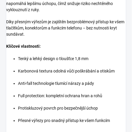
napomáhá lepšímu úchopu, čímž snižuje riziko nechtěného
vyklouznutí z ruky.
Díky přesným výřezům je zajištěn bezproblémový přístup ke všem
tlačítkům, konektorům a funkcím telefonu – bez nutnosti kryt
sundávat.
Klíčové vlastnosti:
Tenký a lehký design o tloušťce 1,8 mm
Karbonová textura odolná vůči poškrábání a otiskům
Anti-fall technologie tlumící nárazy a pády
Full protection: kompletní ochrana hran a rohů
Protiskluzový povrch pro bezpečnější úchop
Přesné výřezy pro snadný přístup ke všem funkcím