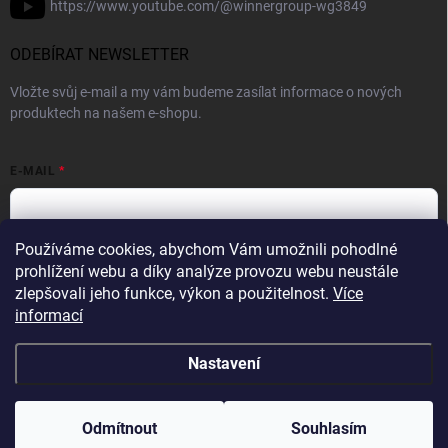
https://www.youtube.com/@winnergroup-wg3849
ODEBÍRAT NEWSLETTER
Vložte svůj e-mail a my vám budeme zasílat informace o nových
produktech na našem e-shopu.
E-MAIL
Používáme cookies, abychom Vám umožnili pohodlné
Vložením e-mailové adresy souhlasíte se zpracováním osobních
prohlížení webu a díky analýze provozu webu neustále
údajů v souladu se
Zásadami ochrany osobních údajů.
zlepšovali jeho funkce, výkon a použitelnost.
Více
informací
Přihlásit se
Nastavení
Copyright 2026
WINNER GROUP-WG
. Všechna práva vyhrazena.
Upravit
nastavení cookies
Odmítnout
Souhlasím