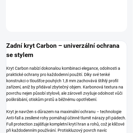
DETAILNÍ INFORMACE
ZEPTAT SE
HLÍDAT
Zadní kryt Carbon – univerzální ochrana
se stylem
Kryt Carbon nabízí dokonalou kombinaci elegance, odolnosti a
praktické ochrany pro každodenní použití. Díky své tenké
konstrukci o tloušťce pouhých 1,8 mm zachovává štíhlý profil
zařízení, aniž by přidával zbytečný objem. Karbonová textura na
povrchu nejen působí stylově, ale zároveň zvyšuje odolnost vůči
poškrábání, otiskům prstů a běžnému opotřebení.
Kryt je navržen s důrazem na maximální ochranu – technologie
Anti-fall a zesílené rohy pomáhají účinně tlumit nárazy při pádech.
Full protection zajišťuje kompletní krytí hran a rohů, což je klíčové
při každodenním používání. Protiskluzový povrch navíc