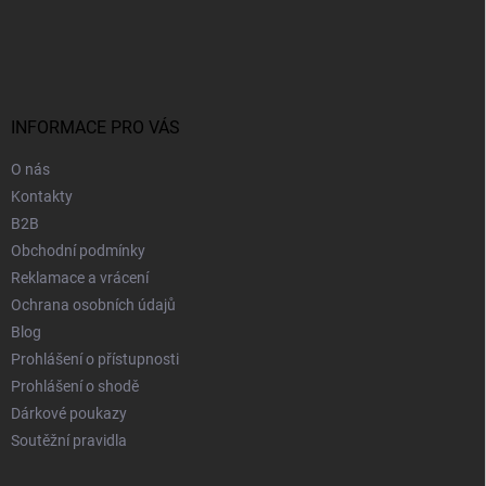
Z
á
p
a
t
í
INFORMACE PRO VÁS
O nás
Kontakty
B2B
Obchodní podmínky
Reklamace a vrácení
Ochrana osobních údajů
Blog
Prohlášení o přístupnosti
Prohlášení o shodě
Dárkové poukazy
Soutěžní pravidla