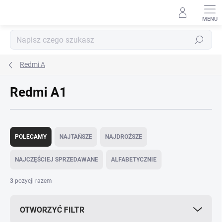
Przejść
do
treści
Szukaj
Redmi A
Redmi A1
S
o
POLECAMY
NAJTAŃSZE
NAJDROŻSZE
r
t
NAJCZĘŚCIEJ SPRZEDAWANE
ALFABETYCZNIE
o
w
3
pozycji razem
a
n
OTWORZYĆ FILTR
i