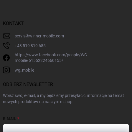
KONTAKT
servis
@
winner-mobile.com
+48 519 819 685
https://www.facebook.com/people/WG-
mobile/61552224660155/
wg_mobile
ODBIERZ NEWSLETTER
Wpisz swój e-mail, a my będziemy przesyłać ci informacje na temat
nowych produktów na naszym e-shop.
E-MAIL