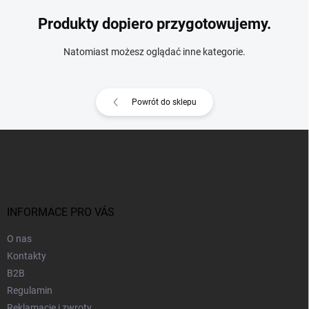
Produkty dopiero przygotowujemy.
Natomiast możesz oglądać inne kategorie.
Powrót do sklepu
S
t
o
p
k
a
INFORMACE PRO VÁS
O nas
Kontakty
B2B
Regulamin
Reklamacje i zwroty