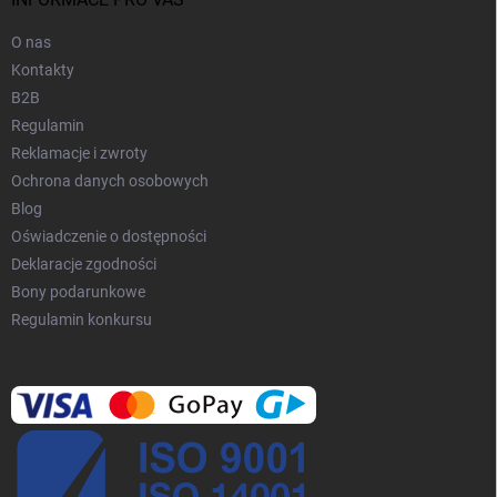
a
t
y
O nas
Kontakty
B2B
Regulamin
Reklamacje i zwroty
Ochrona danych osobowych
Blog
Oświadczenie o dostępności
Deklaracje zgodności
Bony podarunkowe
Regulamin konkursu