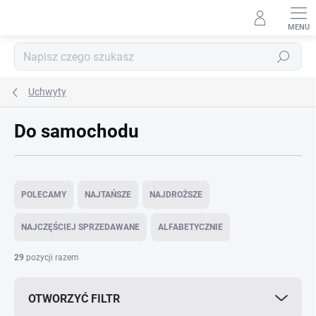
Przejść
do
treści
Szukaj
Uchwyty
Do samochodu
S
o
POLECAMY
NAJTAŃSZE
NAJDROŻSZE
r
t
NAJCZĘŚCIEJ SPRZEDAWANE
ALFABETYCZNIE
o
w
29
pozycji razem
a
n
OTWORZYĆ FILTR
i