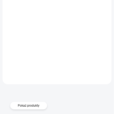
DOSTĘPNE
uniwersalny Uchwyt do auta WG30
Do koszyka
79,90 zł
Pokaż produkty