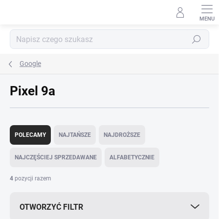
Przejść
do
treści
Szukaj
Google
Pixel 9a
S
o
POLECAMY
NAJTAŃSZE
NAJDROŻSZE
r
t
NAJCZĘŚCIEJ SPRZEDAWANE
ALFABETYCZNIE
o
w
4
pozycji razem
a
n
OTWORZYĆ FILTR
i