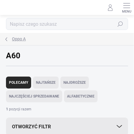
Przejść
do
treści
Szukaj
Oppo A
A60
S
o
POLECAMY
NAJTAŃSZE
NAJDROŻSZE
r
t
NAJCZĘŚCIEJ SPRZEDAWANE
ALFABETYCZNIE
o
w
1
pozycji razem
a
n
OTWORZYĆ FILTR
i