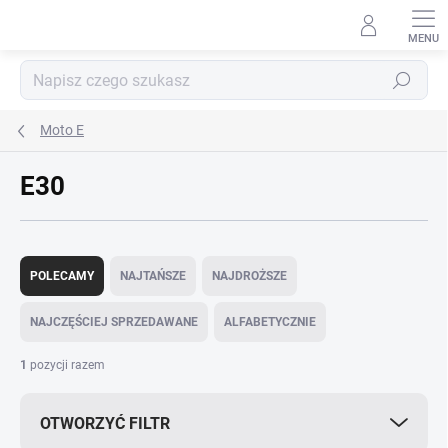
Przejść
do
treści
Szukaj
Moto E
E30
S
o
POLECAMY
NAJTAŃSZE
NAJDROŻSZE
r
t
NAJCZĘŚCIEJ SPRZEDAWANE
ALFABETYCZNIE
o
w
1
pozycji razem
a
n
OTWORZYĆ FILTR
i