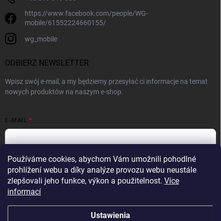
https://www.facebook.com/people/WG-
mobile/61552224660155/
wg_mobile
ODBIERZ NEWSLETTER
Wpisz swój e-mail, a my będziemy przesyłać ci informacje na temat
nowych produktów na naszym e-shop.
E-MAIL
Používáme cookies, abychom Vám umožnili pohodlné
Poprzez dodanie adresu e-mail wyrażasz zgodę na
warunki ochrony
prohlížení webu a díky analýze provozu webu neustále
danych osobowych
zlepšovali jeho funkce, výkon a použitelnost.
Více
informací
Zaloguj się
Ustawienia