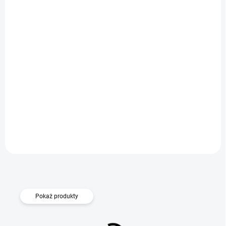
DOSTĘPNE
Etui transparent Comfort iPhone 15 Plus
Do koszyka
44,10 zł
Pokaż produkty