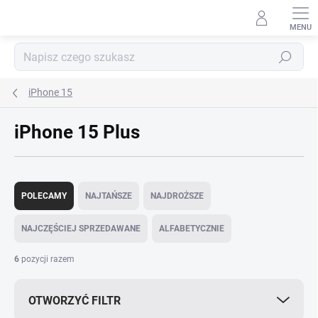
Przejść
do
treści
Szukaj
iPhone 15
iPhone 15 Plus
S
o
POLECAMY
NAJTAŃSZE
NAJDROŻSZE
r
t
NAJCZĘŚCIEJ SPRZEDAWANE
ALFABETYCZNIE
o
w
6
pozycji razem
a
n
OTWORZYĆ FILTR
i