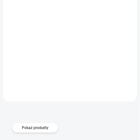
DOSTĘPNE
Szkło hartowane 3D Huawei Y6 Prime (2018)/Y6
(2018)/Honor 7A - czarne
Do koszyka
71 zł
7077
Pokaż produkty