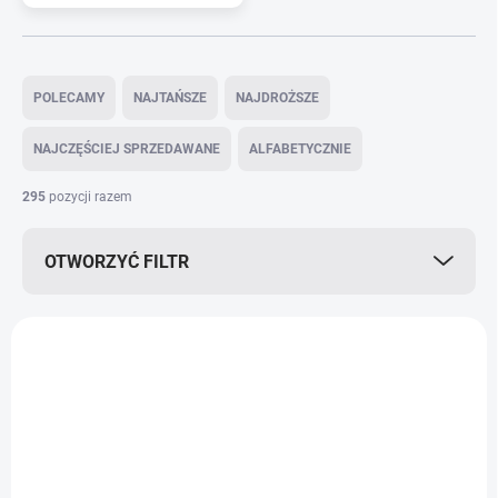
S
o
POLECAMY
NAJTAŃSZE
NAJDROŻSZE
r
t
NAJCZĘŚCIEJ SPRZEDAWANE
ALFABETYCZNIE
o
w
295
pozycji razem
a
n
OTWORZYĆ FILTR
i
e
p
L
r
i
o
s
d
t
u
a
k
p
t
r
ó