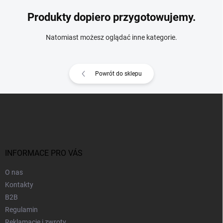
Produkty dopiero przygotowujemy.
Natomiast możesz oglądać inne kategorie.
Powrót do sklepu
S
t
o
p
k
a
INFORMACE PRO VÁS
O nas
Kontakty
B2B
Regulamin
Reklamacje i zwroty