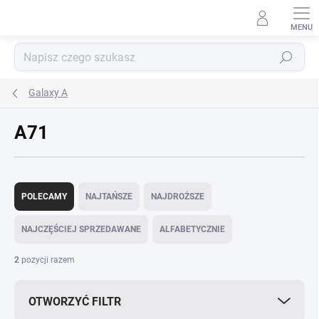
Przejść
do
treści
Szukaj
Galaxy A
A71
S
o
POLECAMY
NAJTAŃSZE
NAJDROŻSZE
r
t
NAJCZĘŚCIEJ SPRZEDAWANE
ALFABETYCZNIE
o
w
2
pozycji razem
a
n
OTWORZYĆ FILTR
i