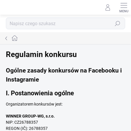
Przejść
do
treści
Szukaj
Home
Regulamin konkursu
Ogólne zasady konkursów na Facebooku i
Instagramie
I. Postanowienia ogólne
Organizatorem konkursów jest:
WINNER GROUP-WG, s.r.o.
NIP: CZ26788357
REGON (IČ): 26788357