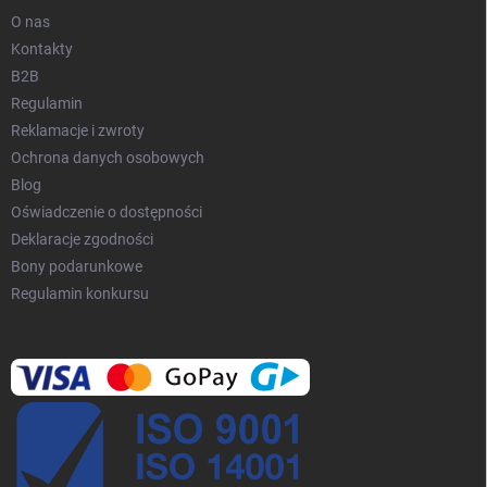
l
i
O nas
s
Kontakty
t
B2B
y
Regulamin
Reklamacje i zwroty
Ochrona danych osobowych
Blog
Oświadczenie o dostępności
Deklaracje zgodności
Bony podarunkowe
Regulamin konkursu