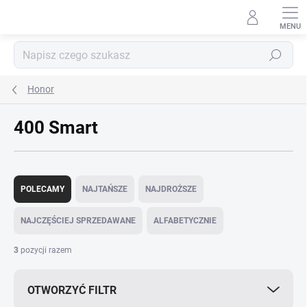
Przejść
do
treści
Szukaj
Honor
400 Smart
S
o
POLECAMY
NAJTAŃSZE
NAJDROŻSZE
r
t
NAJCZĘŚCIEJ SPRZEDAWANE
ALFABETYCZNIE
o
w
3
pozycji razem
a
n
OTWORZYĆ FILTR
i