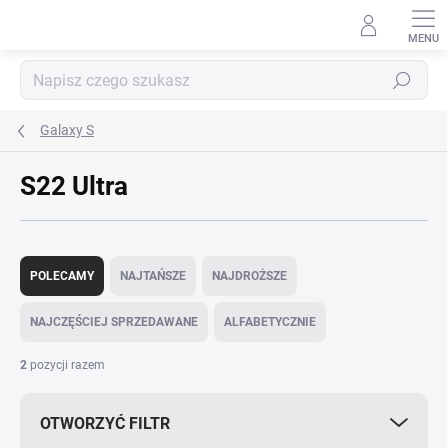
Przejść
do
treści
Szukaj
Galaxy S
S22 Ultra
S
o
POLECAMY
NAJTAŃSZE
NAJDROŻSZE
r
t
NAJCZĘŚCIEJ SPRZEDAWANE
ALFABETYCZNIE
o
w
2
pozycji razem
a
n
OTWORZYĆ FILTR
i