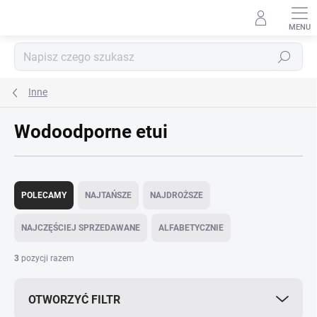
Przejść
do
treści
Szukaj
Inne
Wodoodporne etui
S
o
POLECAMY
NAJTAŃSZE
NAJDROŻSZE
r
t
NAJCZĘŚCIEJ SPRZEDAWANE
ALFABETYCZNIE
o
w
3
pozycji razem
a
n
OTWORZYĆ FILTR
i