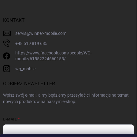
KONTAKT
servis
@
winner-mobile.com
+48 519 819 685
https://www.facebook.com/people/WG-
mobile/61552224660155/
wg_mobile
ODBIERZ NEWSLETTER
Wpisz swój e-mail, a my będziemy przesyłać ci informacje na temat
nowych produktów na naszym e-shop.
E-MAIL