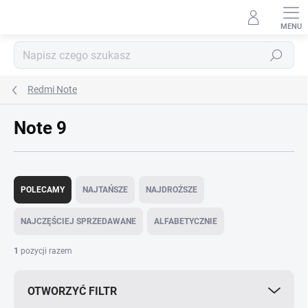
Przejść
do
treści
Szukaj
Redmi Note
Note 9
S
o
POLECAMY
NAJTAŃSZE
NAJDROŻSZE
r
t
NAJCZĘŚCIEJ SPRZEDAWANE
ALFABETYCZNIE
o
w
1
pozycji razem
a
n
OTWORZYĆ FILTR
i