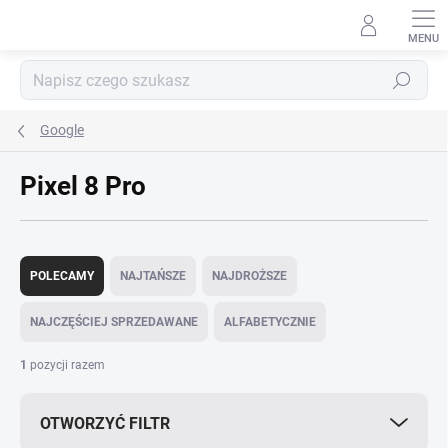
Przejść
do
treści
Szukaj
Google
Pixel 8 Pro
S
o
POLECAMY
NAJTAŃSZE
NAJDROŻSZE
r
t
NAJCZĘŚCIEJ SPRZEDAWANE
ALFABETYCZNIE
o
w
1
pozycji razem
a
n
OTWORZYĆ FILTR
i