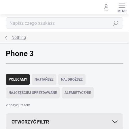
Przejść
do
treści
Szukaj
Nothing
Phone 3
S
o
POLECAMY
NAJTAŃSZE
NAJDROŻSZE
r
t
NAJCZĘŚCIEJ SPRZEDAWANE
ALFABETYCZNIE
o
w
2
pozycji razem
a
n
OTWORZYĆ FILTR
i