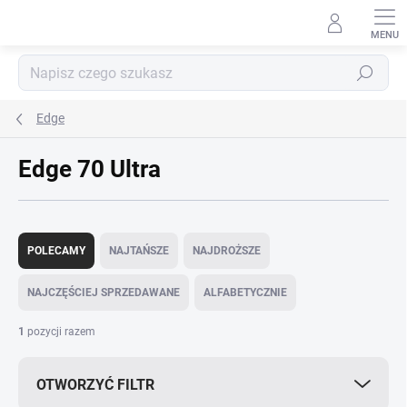
Przejść
do
treści
Szukaj
Edge
Edge 70 Ultra
S
o
POLECAMY
NAJTAŃSZE
NAJDROŻSZE
r
t
NAJCZĘŚCIEJ SPRZEDAWANE
ALFABETYCZNIE
o
w
1
pozycji razem
a
n
OTWORZYĆ FILTR
i