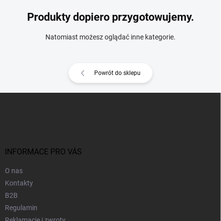
Produkty dopiero przygotowujemy.
Natomiast możesz oglądać inne kategorie.
Powrót do sklepu
S
t
o
p
k
a
INFORMACE PRO VÁS
O nas
Kontakty
B2B
Regulamin
Reklamacje i zwroty