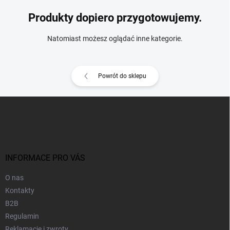
Produkty dopiero przygotowujemy.
Natomiast możesz oglądać inne kategorie.
Powrót do sklepu
S
t
o
p
k
a
INFORMACE PRO VÁS
O nas
Kontakty
B2B
Regulamin
Reklamacje i zwroty