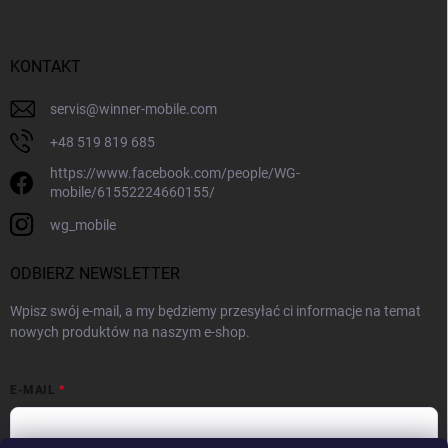
KONTAKT
servis
@
winner-mobile.com
+48 519 819 685
https://www.facebook.com/people/WG-
mobile/61552224660155/
wg_mobile
ODBIERZ NEWSLETTER
Wpisz swój e-mail, a my będziemy przesyłać ci informacje na temat
nowych produktów na naszym e-shop.
E-MAIL