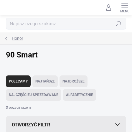
Przejść
do
treści
Szukaj
Honor
90 Smart
S
o
POLECAMY
NAJTAŃSZE
NAJDROŻSZE
r
t
NAJCZĘŚCIEJ SPRZEDAWANE
ALFABETYCZNIE
o
w
3
pozycji razem
a
n
OTWORZYĆ FILTR
i