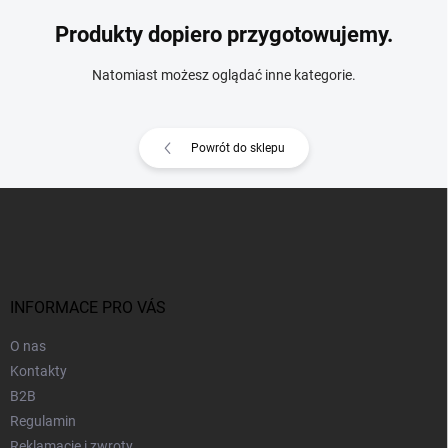
Produkty dopiero przygotowujemy.
Natomiast możesz oglądać inne kategorie.
Powrót do sklepu
S
t
o
p
k
a
INFORMACE PRO VÁS
O nas
Kontakty
B2B
Regulamin
Reklamacje i zwroty