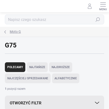
Przejść
do
treści
Szukaj
Moto G
G75
S
o
POLECAMY
NAJTAŃSZE
NAJDROŻSZE
r
t
NAJCZĘŚCIEJ SPRZEDAWANE
ALFABETYCZNIE
o
w
1
pozycji razem
a
n
OTWORZYĆ FILTR
i