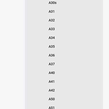
A30s
A31
A32
A33
A34
A35
A36
A37
A40
A41
A42
A50
A51