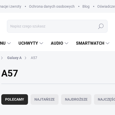
acje i zwroty
Ochrona danych osobowych
Blog
Oświadczen
Szukaj
ANU
UCHWYTY
AUDIO
SMARTWATCH
Galaxy A
A57
A57
S
o
POLECAMY
NAJTAŃSZE
NAJDROŻSZE
NAJCZĘŚ
r
t
o