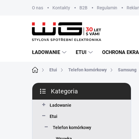
Przejść
O nas
Kontakty
B2B
Regulamin
Reklam
do
treści
ŁADOWANIE
ETUI
OCHRONA EKR
Home
Etui
Telefon komórkowy
Samsung
P
Kategoria
a
Pominąć
s
kategorie
e
Ładowanie
k
Etui
b
o
Telefon komórkowy
c
Wsuwka