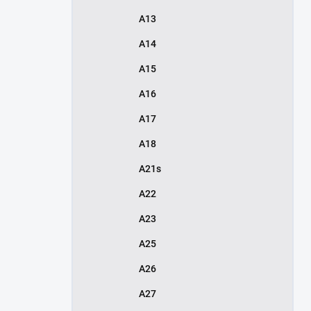
A13
A14
A15
A16
A17
A18
A21s
A22
A23
A25
A26
A27