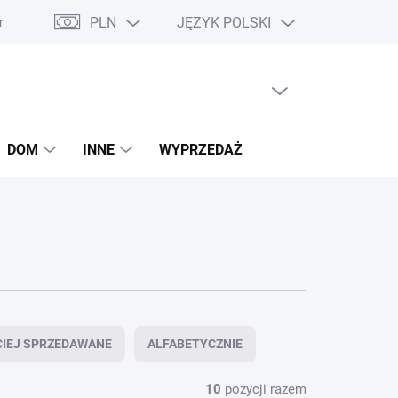
PLN
JĘZYK POLSKI
ie o dostępności
Deklaracje zgodności
Bony podarunkowe
PUSTY KOSZYK
KOSZYK
DOM
INNE
WYPRZEDAŻ
CIEJ SPRZEDAWANE
ALFABETYCZNIE
10
pozycji razem