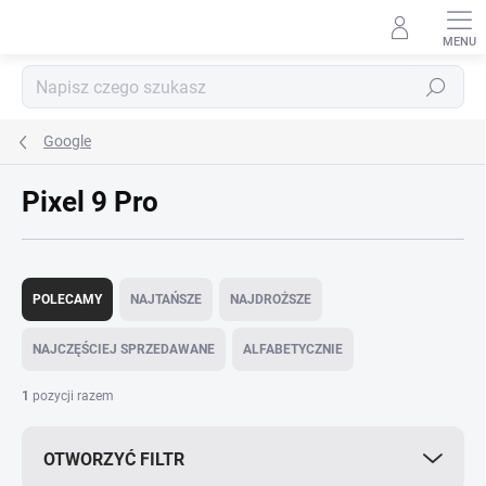
Przejść
do
treści
Szukaj
Google
Pixel 9 Pro
S
o
POLECAMY
NAJTAŃSZE
NAJDROŻSZE
r
t
NAJCZĘŚCIEJ SPRZEDAWANE
ALFABETYCZNIE
o
w
1
pozycji razem
a
n
OTWORZYĆ FILTR
i